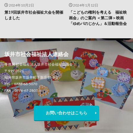
2024年10月2日
2024年1月12日
第19回坂井市社会福祉大会を開催
「こどもの権利を考える 福祉映
しました
画会」のご案内 ＜第二弾＞映画
「ゆめパのじかん」＆活動報告会
坂井市社会福祉法人連絡会
事務局 社会福祉法人坂井市社会福祉協議会
〒919-0521
福井県坂井市坂井町下新庄18-3-1
TEL：0776-68-5070
FAX：0776-67-2807
お問い合わせはこちら