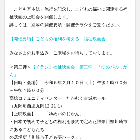
「こども基本法」施行を記念し、こどもの福祉に関連する福
祉映画の上映会を開催します。
詳しくは、別添の開催要項・開催チラシをご覧ください。
【開催要項】こどもの権利を考える 福祉映画会
みなさまのお申込み・ご来場をお待ちしております。
＜第二弾＞
【チラシ】福祉映画会 第二弾 「ゆめパのじか
ん」
【日時・会場】 令和６年２月１０日（土）午後１時００分
～午後４時００分
髙椋コミュニティセンター たかむく古城ホール
（丸岡町西里丸岡12-21-1）
【上映映画】 「ゆめパのじかん」
・日本で初めて子どもの権利を条約で定めた神奈川県川崎市
にあるこどもたち
の居場所「川崎市子ども夢パーク」。