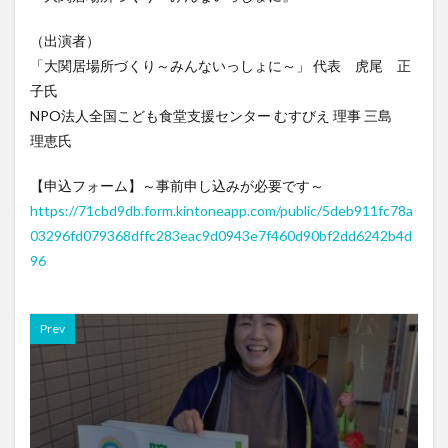
（出演者）
「大関居場所づくり～みんないっしょに～」 代表 虎尾 正
子氏
NPO法人全国こども食堂支援センター むすびえ 理事 三島
理恵氏
【申込フォーム】～事前申し込みが必要です～
https://71cbd9db.form.kintoneapp.com/public/5deb911fc78a
03296fd079368dffc283eac9d0943e7f460d90bf2dd6242b4d
96
Prev